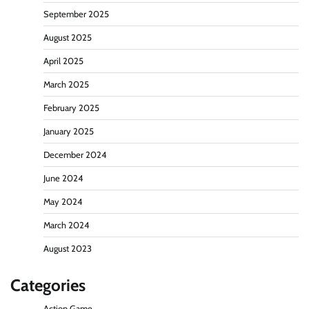
September 2025
August 2025
April 2025
March 2025
February 2025
January 2025
December 2024
June 2024
May 2024
March 2024
August 2023
Categories
Action Game